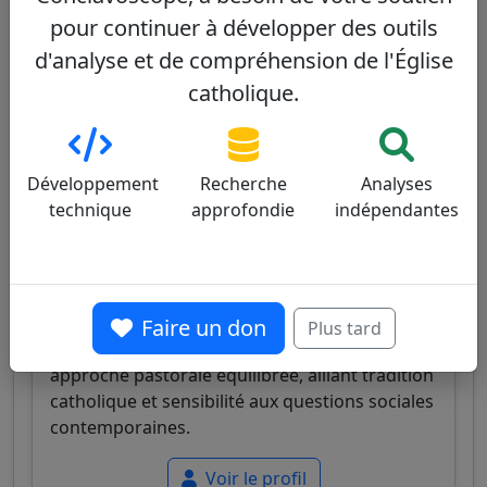
ouverture.
pour continuer à développer des outils
d'analyse et de compréhension de l'Église
Voir le profil
catholique.
Paulo Cezar Costa
32/100
Développement
Recherche
Analyses
technique
approfondie
indépendantes
Cardinal brésilien, archevêque de Brasília,
Faire un don
Plus tard
connu pour son profil intellectuel et son
approche pastorale équilibrée, alliant tradition
catholique et sensibilité aux questions sociales
contemporaines.
Voir le profil