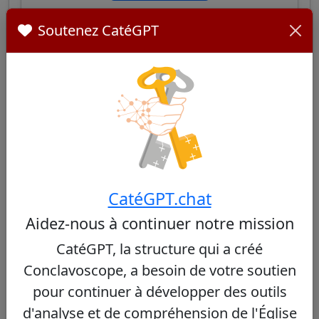
Soutenez CatéGPT
George Jacob Koovakad
38/100
Cardinal indien, connu pour son travail
pastoral dans l'Église syro-malabare et son
approche équilibrée entre traditions orientales
CatéGPT.chat
et engagement social modéré.
Aidez-nous à continuer notre mission
Voir le profil
CatéGPT, la structure qui a créé
Conclavoscope, a besoin de votre soutien
pour continuer à développer des outils
d'analyse et de compréhension de l'Église
Anthony Poola
28/100