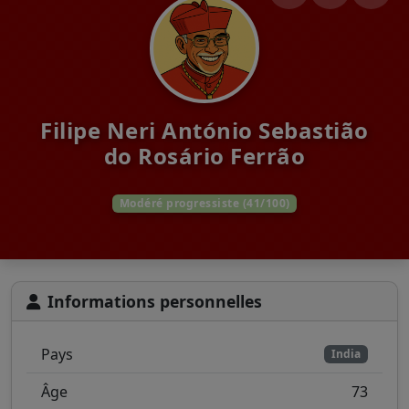
Filipe Neri António Sebastião
do Rosário Ferrão
Modéré progressiste (41/100)
Informations personnelles
Pays
India
Âge
73