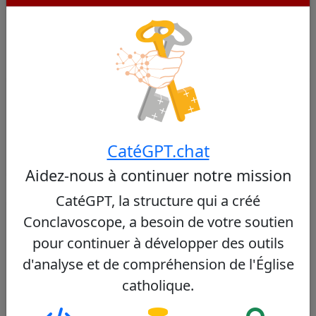
Cardinaux Similaires
Autres cardinaux de Madagascar
Aucun cardinal similaire trouvé
CatéGPT.chat
Aidez-nous à continuer notre mission
CatéGPT, la structure qui a créé
Autres cardinaux du même consistoire
Conclavoscope, a besoin de votre soutien
pour continuer à développer des outils
Angelo De Donatis
47/100
d'analyse et de compréhension de l'Église
catholique.