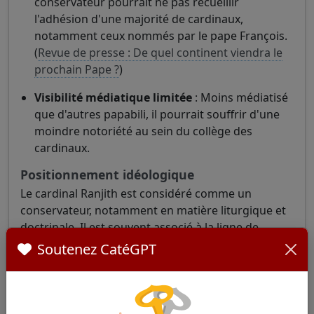
conservateur pourrait ne pas recueillir
l'adhésion d'une majorité de cardinaux,
notamment ceux nommés par le pape François.
(
Revue de presse : De quel continent viendra le
prochain Pape ?
)
Visibilité médiatique limitée
: Moins médiatisé
que d'autres papabili, il pourrait souffrir d'une
moindre notoriété au sein du collège des
cardinaux.
Positionnement idéologique
Le cardinal Ranjith est considéré comme un
conservateur, notamment en matière liturgique et
doctrinale. Il est souvent associé à la ligne de
pensée du pape Benoît XVI. Cependant, il n'est pas
Soutenez CatéGPT
perçu comme un opposant frontal aux réformes
du pape François, adoptant plutôt une posture de
discrétion et de fidélité à l'institution.