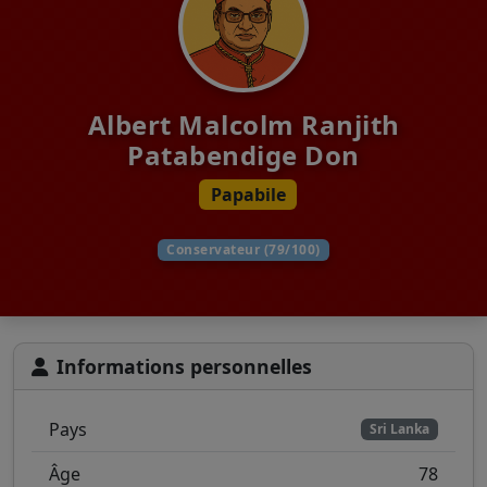
Albert Malcolm Ranjith
Patabendige Don
Papabile
Conservateur (79/100)
Informations personnelles
Pays
Sri Lanka
Âge
78