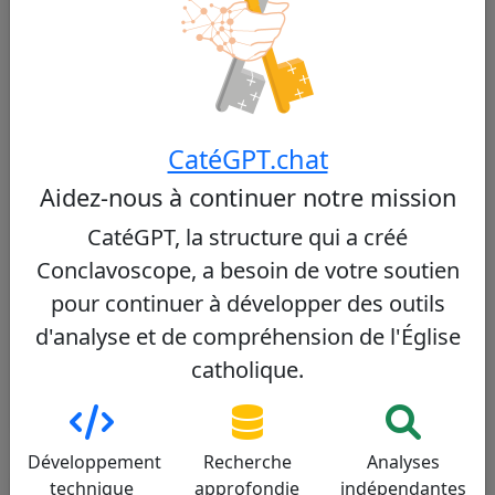
Réseau et poids au sein du collège des
cardinaux
Bien qu'il dispose de relations établies au sein de la
Curie et parmi les cardinaux asiatiques, son
influence semble limitée face aux réseaux plus
étendus de certains autres papabili. Son profil
CatéGPT.chat
pourrait néanmoins séduire une minorité de
Aidez-nous à continuer notre mission
cardinaux souhaitant un retour à une certaine
tradition.
CatéGPT, la structure qui a créé
Conclavoscope, a besoin de votre soutien
Pour approfondir :
pour continuer à développer des outils
Inside the Vatican conclave battle to elect a more
'traditional' - but not necessarily conservative - pope
d'analyse et de compréhension de l'Église
Revue de presse : De quel continent viendra le
catholique.
prochain Pape ?
Développement
Recherche
Analyses
Évaluation Détaillée par Critère
technique
approfondie
indépendantes