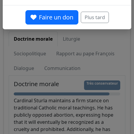
Faire un don
Plus tard
Évaluation Détaillée par Critère
Doctrine morale
Liturgie
Sociopolitique
Rapport au pape François
Dialogue
Communication
Doctrine morale
Très conservateur
Cardinal Sturla maintains a firm stance on
traditional Catholic moral teachings. He has
publicly opposed abortion, expressing hope
that it will eventually be recognized as a
cruelty and prohibited. Additionally, he has