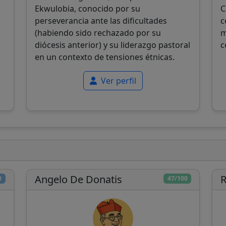
Ekwulobia, conocido por su
C
perseverancia ante las dificultades
c
(habiendo sido rechazado por su
m
diócesis anterior) y su liderazgo pastoral
c
en un contexto de tensiones étnicas.
Ver perfil
Angelo De Donatis
R
0
47/100