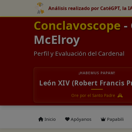
Análisis realizado por CatéGPT, la I
Conclavoscope
-
McElroy
Perfil y Evaluación del Cardenal
¡HABEMUS PAPAM!
León XIV (Robert Francis P
Ore por el Santo Padre
Inicio
Apóyanos
Papabili