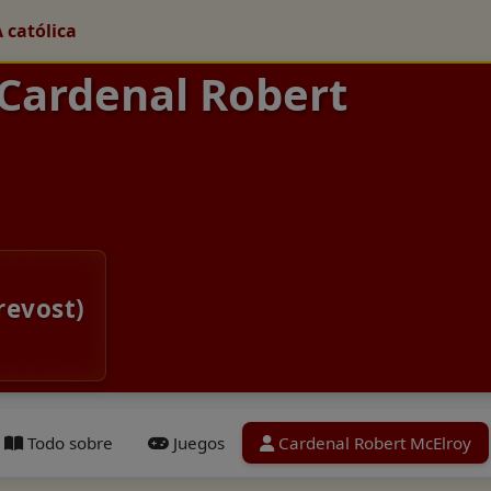
A católica
 Cardenal Robert
revost)
Todo sobre
Juegos
Cardenal Robert McElroy