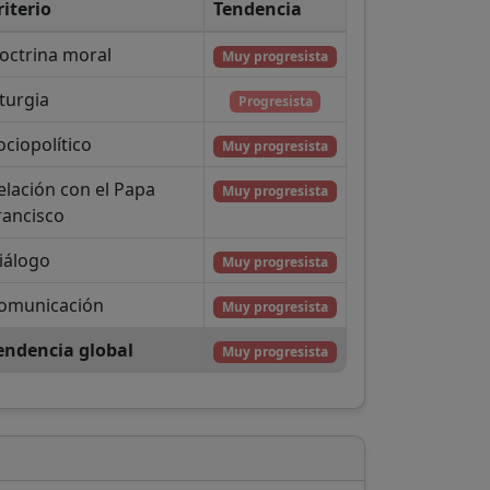
riterio
Tendencia
octrina moral
Muy progresista
iturgia
Progresista
ociopolítico
Muy progresista
elación con el Papa
Muy progresista
rancisco
iálogo
Muy progresista
omunicación
Muy progresista
endencia global
Muy progresista