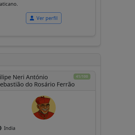
aticano.
Ver perfil
ilipe Neri António
41/100
ebastião do Rosário Ferrão
India