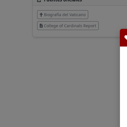
Biografía del Vaticano
College of Cardinals Report