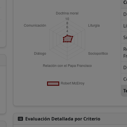
C
D
L
S
R
F
D
C
T
Evaluación Detallada por Criterio