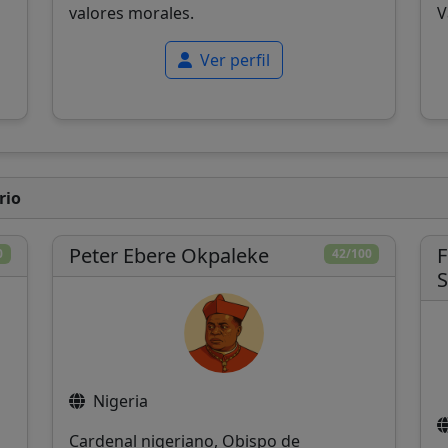
valores morales.
V
Ver perfil
rio
Peter Ebere Okpaleke
F
0
42/100
S
Nigeria
Cardenal nigeriano, Obispo de