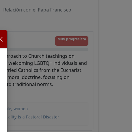
Relación con el Papa Francisco
Muy progresista
e approach to Church teachings on
e of welcoming LGBTQ+ individuals and
married Catholics from the Eucharist.
 of moral doctrine, focusing on
ce to traditional norms.
. people, women
exuality Is a Pastoral Disaster