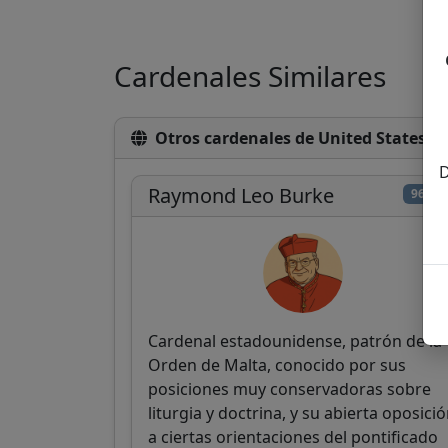
Cardenales Similares
Otros cardenales de United States
D
Raymond Leo Burke
96/10
Cardenal estadounidense, patrón de la
Orden de Malta, conocido por sus
posiciones muy conservadoras sobre
liturgia y doctrina, y su abierta oposici
a ciertas orientaciones del pontificado