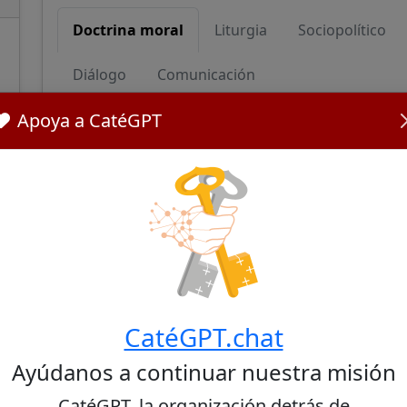
Doctrina moral
Liturgia
Sociopolítico
Diálogo
Comunicación
Apoya a CatéGPT
Doctrina moral
Cardinal McElroy advocates for a more inclusiv
moral issues. He has emphasized the importanc
has questioned the exclusion of divorced and re
His stance suggests a progressive interpretation
conscience and pastoral care over strict adheren
Fuentes:
CatéGPT.chat
Cardinal McElroy on 'radical inclusion' for L.G.B.T
Cardinal McElroy's Attack on Church Teachings on S
Ayúdanos a continuar nuestra misión
CatéGPT, la organización detrás de