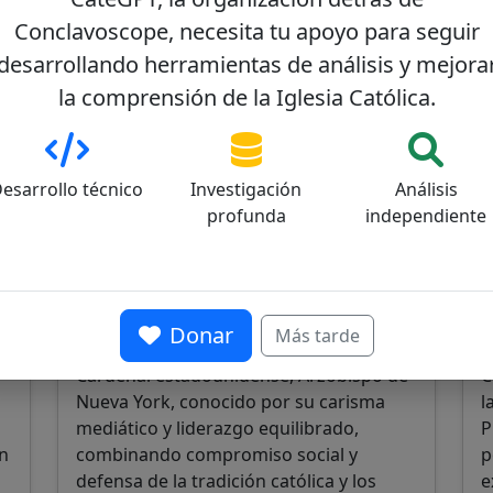
Conclavoscope, necesita tu apoyo para seguir
desarrollando herramientas de análisis y mejora
la comprensión de la Iglesia Católica.
esarrollo técnico
Investigación
Análisis
Timothy Dolan
J
0
64/100
profunda
independiente
Donar
Más tarde
Cardenal estadounidense, Arzobispo de
C
Nueva York, conocido por su carisma
l
mediático y liderazgo equilibrado,
P
ón
combinando compromiso social y
p
defensa de la tradición católica y los
e