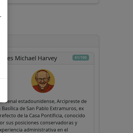
r
ames Michael Harvey
61/100
ardenal estadounidense, Arcipreste de
a Basílica de San Pablo Extramuros, ex
refecto de la Casa Pontificia, conocido
or sus posiciones conservadoras y
xperiencia administrativa en el