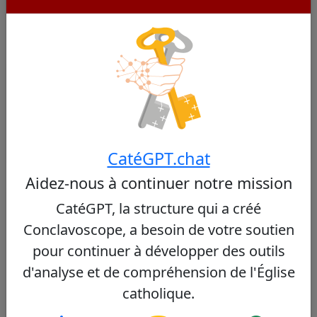
Cardinaux Similaires
Autres cardinaux de Morocco
Aucun cardinal similaire trouvé
CatéGPT.chat
Aidez-nous à continuer notre mission
Autres cardinaux du même consistoire
CatéGPT, la structure qui a créé
Conclavoscope, a besoin de votre soutien
Fridolin Ambongo Besungu
44/100
pour continuer à développer des outils
d'analyse et de compréhension de l'Église
catholique.