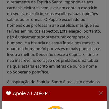
diretamente do Espírito Santo impondo-se aos
cardeais eleitores sem levar em conta o exercício
do seu livre-arbítrio, suas escolhas, suas opiniões
sábias ou errôneas. O Papa é escolhido por
homens que professam a fé católica, mas que são
falíveis em muitos aspectos. Esta eleição, portanto,
não é unicamente sobrenatural: comporta o
humano, e a história da santa Igreja nos mostra o
quanto o humano foi por vezes o mais poderoso e
levou a melhor. Deus não desce à Capela Sistina e
não inscreve no coração dos prelados uma tábua
na qual estaria escrito em letras de ouro o nome
do Soberano pontífice.
A inspiração do Espírito Santo é real, isto desde os
Apóstolos, mas ele não é membro eleitor e não
Apoie a CatéGPT
deposita nenhuma cédula na urna. Basta olhar a
maneira como Judas foi substituído no grupo dos
Doze. Os Apóstolos, bem guiados pelo Espírito