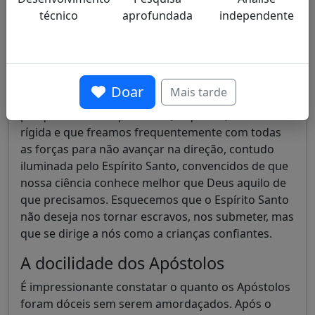
humano, bruto e sem ligação com o Criador, terá a
técnico
aprofundada
independente
última palavra. Em seu catecismo, a Igreja sempre
ensinou que os dons do Espírito Santo sustentam a
vida moral cristã e tornam o homem dócil a seguir,
num segundo momento, as inspirações do Espírito
Doar
Mais tarde
Santo. Portanto, nada é jamais ganho de antemão
porque sabemos que temos, ó quanto, a nuca
rígida e que freamos frequentemente com todas
as forças para não avançar na direção, contudo
iluminada pelo Espírito Santo, convencidos de que
nossa ciência conhece melhor que Deus aquilo de
que precisamos. Esquecemos que o Espírito Santo
não deseja nos tornar escravos, nos submeter, mas
que se dirige a nós como a crianças confiantes.
A docilidade dos Apóstolos
É impressionante constatar o quanto os Apóstolos
foram dóceis sem serem amordaçados. Após o