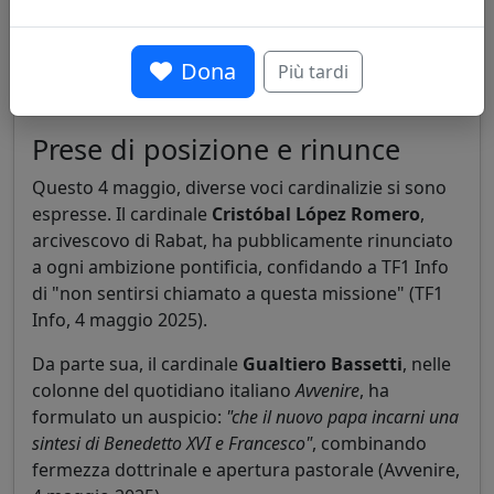
Tagle, Grech, Prevost) e outsider (Arborelius,
Pizzaballa, Aveline), ma riconosce che
"nessuno
Dona
Più tardi
sembra vicino ai due terzi necessari per l'elezione"
, il
che suggerisce un conclave potenzialmente lungo.
Prese di posizione e rinunce
Questo 4 maggio, diverse voci cardinalizie si sono
espresse. Il cardinale
Cristóbal López Romero
,
arcivescovo di Rabat, ha pubblicamente rinunciato
a ogni ambizione pontificia, confidando a TF1 Info
di "non sentirsi chiamato a questa missione" (TF1
Info, 4 maggio 2025).
Da parte sua, il cardinale
Gualtiero Bassetti
, nelle
colonne del quotidiano italiano
Avvenire
, ha
formulato un auspicio:
"che il nuovo papa incarni una
sintesi di Benedetto XVI e Francesco"
, combinando
fermezza dottrinale e apertura pastorale (Avvenire,