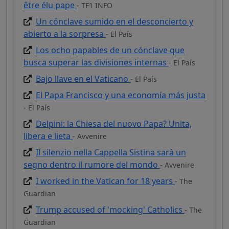
être élu pape
- TF1 INFO
Un cónclave sumido en el desconcierto y
abierto a la sorpresa
- El País
Los ocho papables de un cónclave que
busca superar las divisiones internas
- El País
Bajo llave en el Vaticano
- El País
El Papa Francisco y una economía más justa
- El País
Delpini: la Chiesa del nuovo Papa? Unita,
libera e lieta
- Avvenire
Il silenzio nella Cappella Sistina sarà un
segno dentro il rumore del mondo
- Avvenire
I worked in the Vatican for 18 years
- The
Guardian
Trump accused of 'mocking' Catholics
- The
Guardian