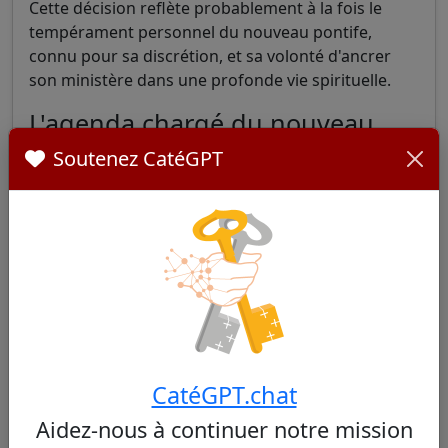
Cette décision reflète probablement à la fois le
tempérament personnel du nouveau pontife,
connu pour sa discrétion, et sa volonté d'ancrer
son ministère dans une profonde vie spirituelle.
L'agenda chargé du nouveau
pontificat
Soutenez CatéGPT
Le Bureau de presse du Saint-Siège a publié en fin
de journée le programme officiel des premières
semaines du pontificat de Léon XIV, révélant un
agenda particulièrement chargé.
Les rendez-vous immédiats
Samedi 10 mai
: Rencontre avec l'ensemble
des cardinaux, y compris ceux qui n'ont pas
participé au conclave en raison de leur âge
CatéGPT.chat
(plus de 80 ans). Cette audience collective
Aidez-nous à continuer notre mission
permettra au Pape de remercier le Collège