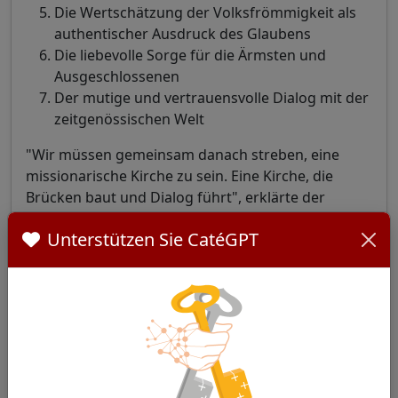
Die Wertschätzung der Volksfrömmigkeit als
authentischer Ausdruck des Glaubens
Die liebevolle Sorge für die Ärmsten und
Ausgeschlossenen
Der mutige und vertrauensvolle Dialog mit der
zeitgenössischen Welt
"Wir müssen gemeinsam danach streben, eine
missionarische Kirche zu sein. Eine Kirche, die
Brücken baut und Dialog führt", erklärte der
Pontifex bei seinem ersten Erscheinen auf dem
Unterstützen Sie CatéGPT
Balkon des Petersdoms und bekundete damit
seinen Wunsch nach Kontinuität mit der pastoralen
Ausrichtung von Franziskus.
Angesichts technologischer
Herausforderungen: Eine neue
"Rerum Novarum"?