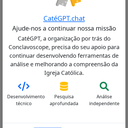
nomeação para Joanesburgo reforçam sua
estatura. No entanto, sua influência permanece
CatéGPT.chat
principalmente regional, e ele precisaria contar
com o apoio dos cardeais que compartilham sua
Ajude-nos a continuar nossa missão
visão pastoral para esperar ser eleito. (
Stephen
CatéGPT, a organização por trás do
Brislin
)
Conclavoscope, precisa do seu apoio para
Para aprofundar:
continuar desenvolvendo ferramentas de
Stephen Brislin: A Cardinal for the New South Africa
análise e melhorando a compreensão da
Cardinal Brislin's Role in the Upcoming Conclave
Igreja Católica.
Is Cardinal Brislin an African papabile?
Brislin: A Bridge Between Continents
Desenvolvimento
Pesquisa
Análise
técnico
aprofundada
independente
Avaliação Detalhada por Critério
Doutrina moral
Liturgia
Sociopolítico