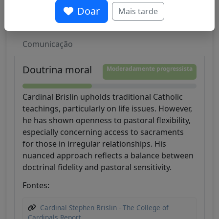
Doar
Mais tarde
Relação com o Papa Francisco
Diálogo
Comunicação
Doutrina moral
Moderadamente progressista
Cardinal Brislin upholds traditional Catholic
teachings, particularly on life issues. However,
he has shown openness to pastoral flexibility,
especially concerning access to sacraments
for those in irregular relationships. His
nuanced approach reflects a balance between
doctrinal fidelity and pastoral sensitivity.
Fontes:
Cardinal Stephen Brislin - The College of
Cardinals Report