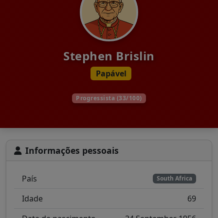
Stephen Brislin
Papável
Progressista (33/100)
Informações pessoais
País
South Africa
Idade
69