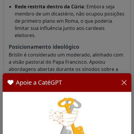
Rede restrita dentro da Cúria
: Embora seja
membro de um dicastério, não ocupou posições
de primeiro plano em Roma, o que poderia
limitar sua influência junto aos cardeais
eleitores.
Posicionamento ideológico
Brislin é considerado um moderado, alinhado com
a visão pastoral do Papa Francisco. Apoiou
abordagens abertas durante os sínodos sobre a
família, permanecendo fiel à doutrina. Seu
Apoie a CatéGPT
episcopado é marcado pela atenção às questões
sociais e à justiça, sem adotar posições radicais.
(
Stephen Brislin
)
Rede e peso dentro do colégio cardinalício
Como presidente da SACBC e da IMBISA, Brislin
estabeleceu fortes laços com os bispos da África
Austral. Sua recente elevação ao cardinalato e sua