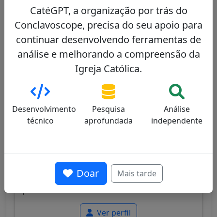
conhecido pela sua experiência missionária e
CatéGPT, a organização por trás do
diplomática.
Conclavoscope, precisa do seu apoio para
Ver perfil
continuar desenvolvendo ferramentas de
análise e melhorando a compreensão da
Igreja Católica.
Angelo De Donatis
47/100
Desenvolvimento
Pesquisa
Análise
técnico
aprofundada
independente
Cardeal italiano, antigo vigário-geral do Papa
para a diocese de Roma, conhecido pelo seu
Doar
Mais tarde
equilíbrio entre tradição litúrgica e abertura
pastoral moderada.
Ver perfil