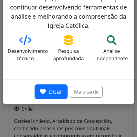
Ver perfil
continuar desenvolvendo ferramentas de
análise e melhorando a compreensão da
Igreja Católica.
Outros cardeais do mesmo consistório
Desenvolvimento
Pesquisa
Análise
técnico
aprofundada
independente
Fernando Chomalí
46/100
Doar
Mais tarde
Chile
Cardeal chileno, Arcebispo de Concepción,
conhecido pelas suas posições doutrinais
conservadoras e compromisso em reconstruir