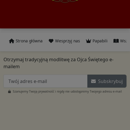
Strona główna
Wesprzyj nas
Papabili
Wszy
Otrzymaj tradycyjną modlitwę za Ojca Świętego e-
mailem
Subskrybuj
Szanujemy Twoją prywatność i nigdy nie udostępnimy Twojego adresu e-mail