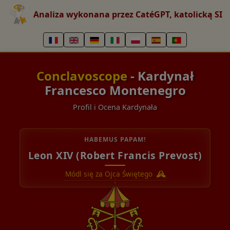
Analiza wykonana przez CatéGPT, katolicką SI
Conclavoscope
- Kardynał
Francesco Montenegro
Profil i Ocena Kardynała
HABEMUS PAPAM!
Leon XIV (Robert Francis Prevost)
Módl się za Ojca Świętego