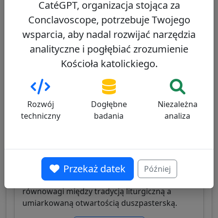
CatéGPT, organizacja stojąca za
prefekt Kongregacji ds. Ewangelizacji
Narodów, znany z doświadczenia
Conclavoscope, potrzebuje Twojego
misjonarskiego i dyplomatycznego.
wsparcia, aby nadal rozwijać narzędzia
analityczne i pogłębiać zrozumienie
Zobacz profil
Kościoła katolickiego.
Angelo De Donatis
47/100
Rozwój
Dogłębne
Niezależna
techniczny
badania
analiza
Przekaż datek
Włoski kardynał, były wikariusz generalny
Później
papieża dla diecezji rzymskiej, znany z
równowagi między tradycją liturgiczną a
umiarkowaną otwartością duszpasterską.