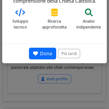
comprensione della Chiesa Cattolica.
Grzegorz Ryś
35/100
Sviluppo
Ricerca
Analisi
tecnico
approfondita
indipendente
Cardinale polacco, arcivescovo di Łódź, noto
Dona
Più tardi
per il suo equilibrio tra fedeltà alla tradizione
cattolica polacca e apertura a un dialogo
pastorale adattato alle sfide contemporanee.
Vedi profilo