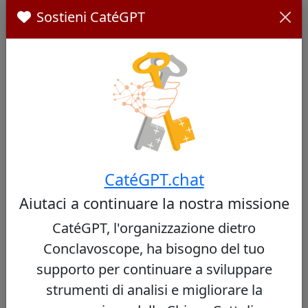
Sostieni CatéGPT
Vedi profilo
Kazimierz Nycz
42/100
CatéGPT.chat
Cardinale polacco, arcivescovo di Varsavia,
Aiutaci a continuare la nostra missione
noto per il suo approccio pastorale
equilibrato, combinando la tradizione cattolica
CatéGPT, l'organizzazione dietro
polacca con un'apertura al dialogo in una
Conclavoscope, ha bisogno del tuo
società in evoluzione.
supporto per continuare a sviluppare
Vedi profilo
strumenti di analisi e migliorare la