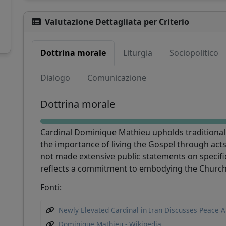
Valutazione Dettagliata per Criterio
Dottrina morale
Liturgia
Sociopolitico
Sostieni CatéGPT
Dialogo
Comunicazione
Dottrina morale
Cardinal Dominique Mathieu upholds traditional
the importance of living the Gospel through acts
not made extensive public statements on specifi
reflects a commitment to embodying the Church's 
CatéGPT.chat
Fonti:
Aiutaci a continuare la nostra missione
Newly Elevated Cardinal in Iran Discusses Peace A
CatéGPT, l'organizzazione dietro Conclavoscope,
Dominique Mathieu - Wikipedia