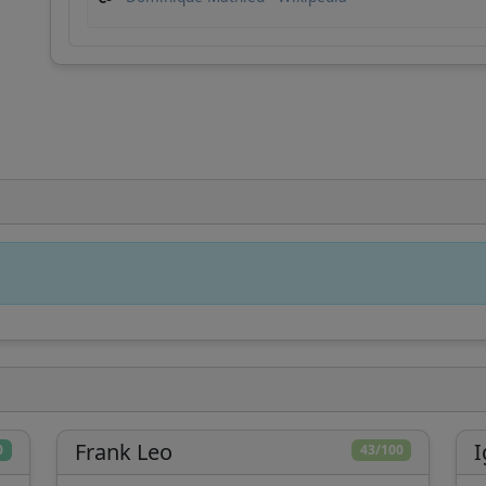
ha bisogno del tuo supporto per continuare a
sviluppare strumenti di analisi e migliorare la
comprensione della Chiesa Cattolica.
Sviluppo tecnico
Ricerca
Analisi
approfondita
indipendente
Dona
Più tardi
Frank Leo
I
0
43/100