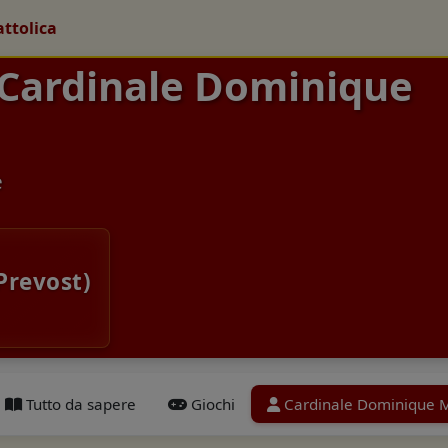
attolica
 Cardinale Dominique
e
Prevost)
Tutto da sapere
Giochi
Cardinale Dominique 