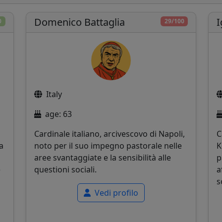
Domenico Battaglia
I
0
29/100
Italy
age: 63
Cardinale italiano, arcivescovo di Napoli,
C
a
noto per il suo impegno pastorale nelle
K
aree svantaggiate e la sensibilità alle
p
e
questioni sociali.
a
s
Vedi profilo