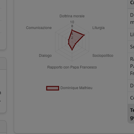
C
D
m
L
S
R
P
F
D
n
C
.
T
g