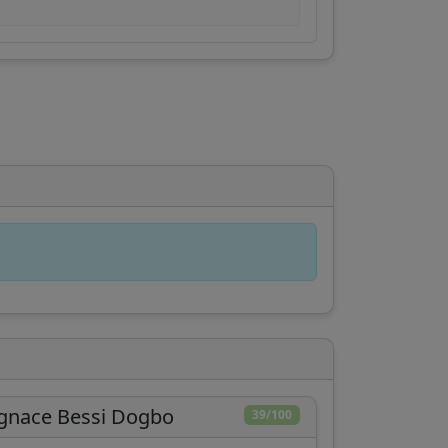
gnace Bessi Dogbo
39/100