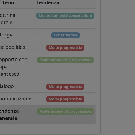
riterio
Tendenza
ottrina
Moderatamente conservatore
orale
iturgia
Conservatore
ociopolitico
Molto progressista
apporto con
Moderatamente progressista
apa
rancesco
ialogo
Molto progressista
omunicazione
Molto progressista
endenza
Moderatamente progressista
enerale