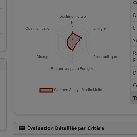
C
D
L
S
R
F
D
C
T
Évaluation Détaillée par Critère