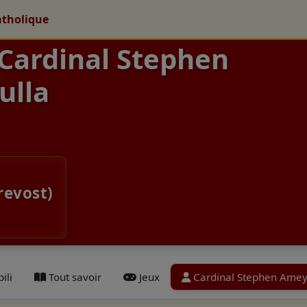
atholique
 Cardinal Stephen
ulla
revost)
ili
Tout savoir
Jeux
Cardinal Stephen Amey