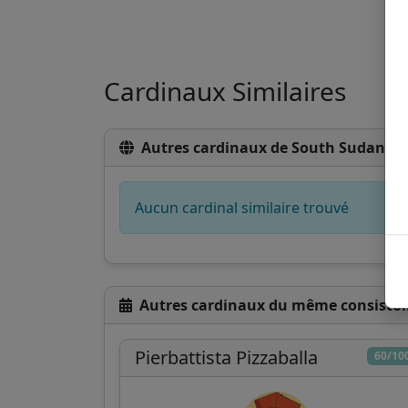
Cardinaux Similaires
Autres cardinaux de South Sudan
Aucun cardinal similaire trouvé
Autres cardinaux du même consistoi
Pierbattista Pizzaballa
60/10