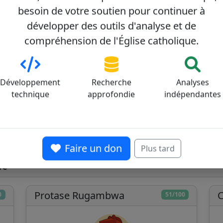
besoin de votre soutien pour continuer à
développer des outils d'analyse et de
compréhension de l'Église catholique.
Développement
Recherche
Analyses
technique
approfondie
indépendantes
Faire un don
Plus tard
re
Protase Rugambwa
C
0
51/100