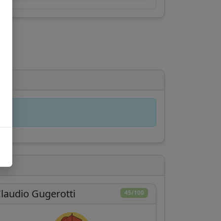
laudio Gugerotti
45/100