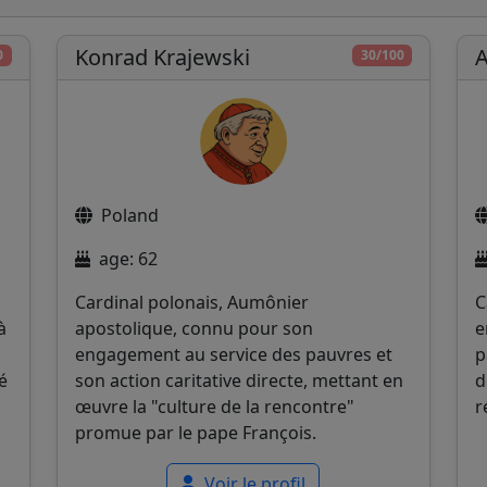
Konrad Krajewski
A
0
30/100
Poland
age: 62
Cardinal polonais, Aumônier
C
à
apostolique, connu pour son
e
engagement au service des pauvres et
p
é
son action caritative directe, mettant en
d
œuvre la "culture de la rencontre"
r
promue par le pape François.
Voir le profil