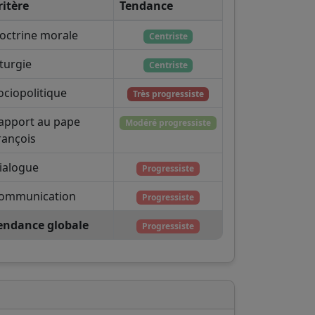
ritère
Tendance
octrine morale
Centriste
iturgie
Centriste
ociopolitique
Très progressiste
apport au pape
Modéré progressiste
rançois
ialogue
Progressiste
ommunication
Progressiste
endance globale
Progressiste