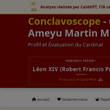
Analyse réalisée par CatéGPT, l'IA c
Conclavoscope
-
Ameyu Martin M
Profil et Évaluation du Cardinal
HABEMUS PAPAM !
Léon XIV (Robert Francis P
Priez pour le Saint-Père
Accueil
Soutenez-nous
Papab