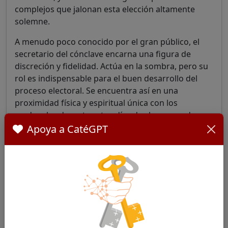
complejos que jalonan esta elección altamente
solemne.
A menudo poco conocido por el gran público, el
secretario del cónclave encarna una figura de
discreción y fidelidad. Actúa en la sombra, pero su
rol es indispensable para el buen desarrollo del
proceso electoral. Se encuentra así en una
proximidad física y espiritual única con los
cardenales durante estos días de clausura y de
intensa oración. Es quizás esta posición singular, en
Apoya a CatéGPT
la encrucijada del servicio y la confianza, lo que
hace su eventual reconocimiento aún más
simbólico.
El gesto de la donación:
¿reconocimiento, presagio o
simple cortesía?