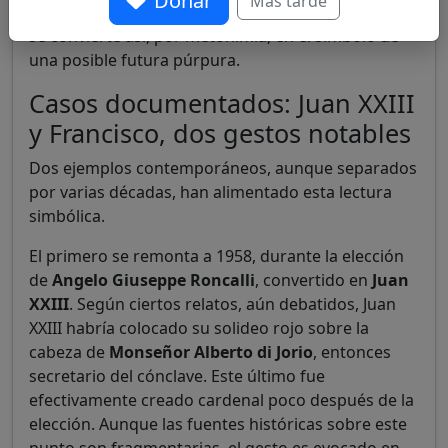
Donar
Más tarde
cónclave a la dignidad cardenalicia. El solideo rojo
se convierte así, por metonimia, en el símbolo de
una posible futura púrpura.
Casos documentados: Juan XXIII
y Francisco, dos gestos notables
Dos ejemplos contemporáneos, aunque separados
por varias décadas, han alimentado esta lectura
simbólica.
El primero se remonta a 1958, durante la elección
de
Angelo Giuseppe Roncalli
, convertido en
Juan
XXIII
. Según ciertos relatos, aún debatidos, Juan
XXIII habría colocado su solideo rojo sobre la
cabeza de
Monseñor Alberto di Jorio
, entonces
secretario del cónclave. Este último fue
efectivamente creado cardenal poco después de la
elección. Aunque las fuentes históricas sobre este
punto son fragmentarias, el gesto es evocado en